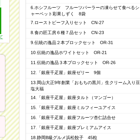
6.ホシフルーツ フルーツパーラーの凍らせて食べるシ
ャーベット彩果しずく 8袋
7.ローストビーフ入りセット CN-27
8.食の匠工房６種７品セット CN-23
て
9.伝統の逸品２本ブロックセット OR-31
10.伝統の逸品ホワイトセット OR-21
11.伝統の逸品３本ブロックセット OR-26
12.「銀座千疋屋」銀座ゼリー 9個
13.岡山大正9年創業「おもちの黒川」生クリーム入り
塩大福
14.「銀座千疋屋」銀座タルト（マンゴー）
15.「銀座千疋屋」銀座ミルフィーユアイス
16.「銀座千疋屋」銀座フルーツ杏仁詰合せ
17.「銀座千疋屋」銀座プレミアムアイス
18.静岡B級グルメ浜松餃子 45粒