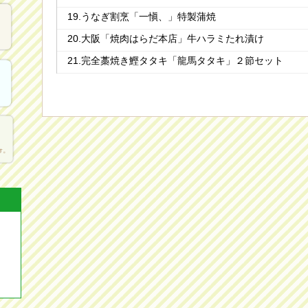
19.うなぎ割烹「一愼、」特製蒲焼
20.大阪「焼肉はらだ本店」牛ハラミたれ漬け
21.完全藁焼き鰹タタキ「龍馬タタキ」２節セット