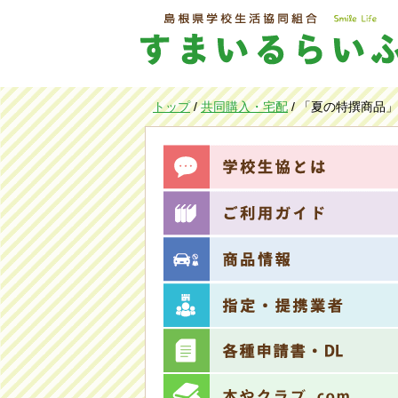
このページの本文へ
現
トップ
/
共同購入・宅配
/
「夏の特撰商品」
在
の
位
置：